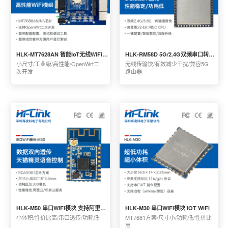
HLK-MT7628AN 智能IoT无线WiFi路由模块
HLK-RM58D 5G/2.4G双频串口转WiFi无线模块
小尺寸/工业级/高性能/OpenWrt二
无线传输快/有效减少干扰/兼容5G
次开发
路由器
HLK-M50 串口WiFi模块 支持阿里云IOT
HLK-M30 串口WIFI模块 IOT WiFi
小体积/性价比高/串口透传/功耗低
MT7681方案/尺寸小/功耗低/性价比
高