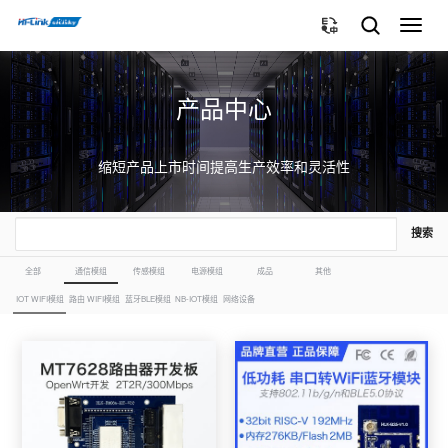
切
换
导
航
产品中心
缩短产品上市时间提高生产效率和灵活性
搜索
全部
通信模组
传感模组
电源模组
成品
其他
IOT WIFI模组
路由 WIFI模组
蓝牙BLE模组
NB-IOT模组
网络设备