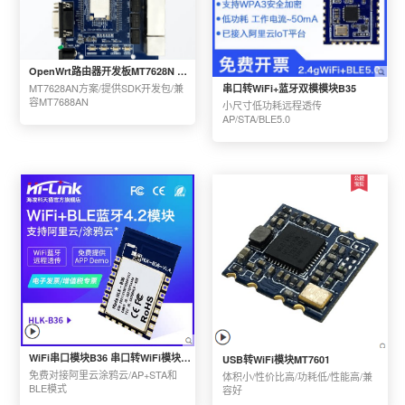
OpenWrt路由器开发板MT7628N 物联网IoT无线WiFi智能网关开发套件
MT7628AN方案/提供SDK开发包/兼
串口转WiFi+蓝牙双模模块B35
容MT7688AN 
小尺寸低功耗远程透传
AP/STA/BLE5.0
WiFi串口模块B36 串口转WiFi模块阿里/涂鸦远程透传AP/STA/BLE4.2
USB转WiFi模块MT7601
免费对接阿里云涂鸦云/AP+STA和
体积小/性价比高/功耗低/性能高/兼
BLE模式
容好