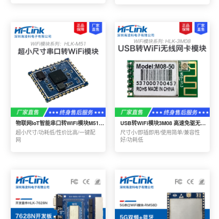
物联网IoT智能串口转WiFi模块M51小尺寸高性价比双向透传一键配网
USB转WiFi模块3M08 高速免驱无线网卡发射器随身WiFi雷凌RT5370
超小尺寸/功耗低/性价比高/一键配
尺寸小/即插即用/使用简单/兼容性
网
好/功耗低