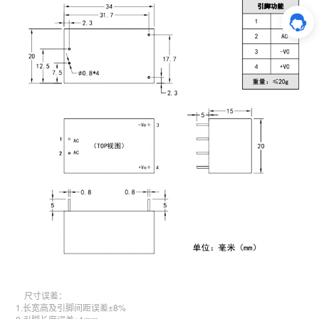
尺寸误差：
1.长宽高及引脚间距误差±8%