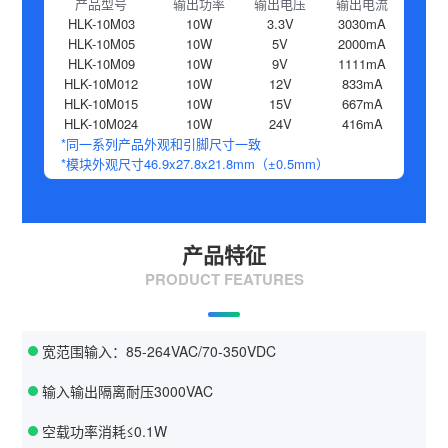
产品型号
输出功率
输出电压
输出电流
HLK-10M03
10W
3.3V
3030mA
HLK-10M05
10W
5V
2000mA
HLK-10M09
10W
9V
1111mA
HLK-10M012
10W
12V
833mA
HLK-10M015
10W
15V
667mA
HLK-10M024
10W
24V
416mA
*同一系列产品外观和引脚尺寸一致
*模块外观尺寸46.9x27.8x21.8mm（±0.5mm）
产品特征
PRODUCT FEATURES
宽范围输入：85-264VAC/70-350VDC
输入输出隔离耐压3000VAC
空载功率消耗≤0.1W