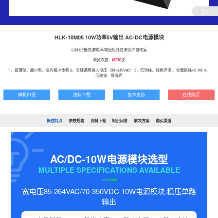
2
/5
HLK-10M05 10W功率5V输出 AC-DC电源模块
小体积/低纹波噪声/输出短路过流保护自恢复
浏览次数 :
16270
次
1，超薄型、超小型、业内最小体积 2，全球通用输入电压（90~245Vac） 3，低功耗、绿色环保 、空载损耗<0.1W 4，
低纹波、低噪声
样机申请
资料下载
技术支持
在线购买
概述特点
参数规格
资料下载
知识问答
解决方案
购买渠道
AC/DC-10W电源模块选型
MULTIPLE SPECIFICATIONS AVAILABLE
宽电压85-264VAC/70-350VDC 10W电源模块,稳压单路
输出