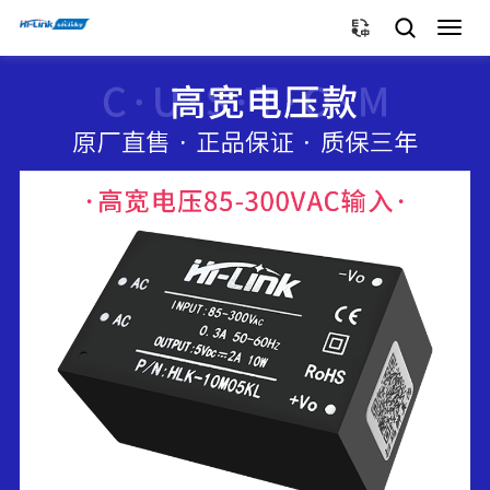
切
换
导
航