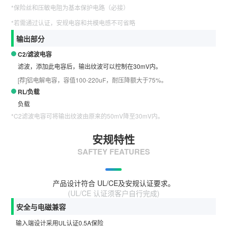
*保险丝和压敏电阻为基本保护电路（必接）
*若需通过认证，安规电容和共模电感不可省略
输出部分
C2/滤波电容
滤波，添加此电容后，输出纹波可以控制在30mV内。
[荐]铝电解电容，容值100-220uF，耐压降额大于75%。
RL/负载
负载
*C2滤波电容可将输出纹波由原来的50mV降至30mV内。
安规特性
SAFTEY FEATURES
产品设计符合 UL/CE及安规认证要求。
(UL/CE 认证须客户自行完成)
安全与电磁兼容
输入端设计采用UL认证0.5A保险