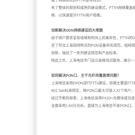
基于网格系统的FTTH整体规划。
有了整体的规划和成熟的建设模式，FTTH网络覆盖
移，以快速提升FTTH用户规模。
创新解决ODN网络建设四大难题
由于用户需求呈现地域和时间上的差异性，FTTH的
定了符合上海现网特点的PON设备命名规范、组网
创新，独创了一系列建设规范和产品标准。
除此之外，上海电信专门设立装维培训基地，展示一
如何解决PON口、主干光纤用量激增问题？
上海电信采用
EPON
进行FTTx建设，前期主要是FTT
802.3ah标准规定，每PON口最大可接入32个用户
经过不断的探索，上海电信采用PX20+
光模块
成功进
全面采用1:64分光后，直接为上海电信节省PON口