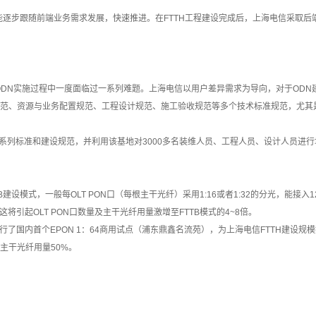
能逐步跟随前端业务需求发展，快速推进。在FTTH工程建设完成后，上海电信采取
ODN实施过程中一度面临过一系列难题。上海电信以用户差异需求为导向，对于OD
规范、资源与业务配置规范、工程设计规范、施工验收规范等多个技术标准规范，尤其
系列标准和建设规范，并利用该基地对3000多名装维人员、工程人员、设计人员进行
B建设模式，一般每OLT PON口（每根主干光纤）采用1:16或者1:32的分光，能接入12
，这将引起OLT PON口数量及主干光纤用量激增至FTTB模式的4~8倍。
行了国内首个EPON 1：64商用试点（浦东鼎鑫名流苑），为上海电信FTTH建设规
、主干光纤用量50%。