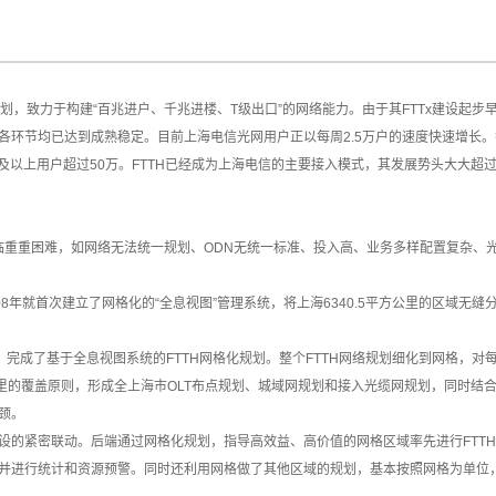
”计划，致力于构建“百兆进户、千兆进楼、T级出口”的
网络
能力。由于其
FTTx
建设起步
环节均已达到成熟稳定。目前上海电信光网用户正以每周2.5万户的速度快速增长。截至
0兆及以上用户超过50万。FTTH已经成为上海电信的主要接入模式，其发展势头大大超
临重重困难，如网络无法统一规划、
ODN
无统一标准、投入高、业务多样配置复杂、
08年就首次建立了网格化的“全息视图”管理系统，将上海6340.5平方公里的区域无
，完成了基于全息视图系统的FTTH网格化规划。整个FTTH网络规划细化到网格，
里的覆盖原则，形成全上海市
OLT
布点规划、
城域网
规划和接入
光缆
网规划，同时结
颈。
的紧密联动。后端通过网格化规划，指导高效益、高价值的网格区域率先进行FTTH
并进行统计和资源预警。同时还利用网格做了其他区域的规划，基本按照网格为单位