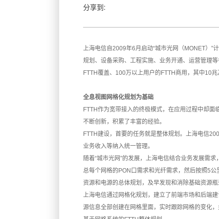
分享到:
上海电信自2009年6月启动“城市光网（MONET）
规划、设备采购、工程实施、业务开通、运营管理等各
FTTH
覆盖、100万以上用户的FTTH商用，其中1
全息视图网格化规划为基础
FTTH作为宽带接入的终极模式，在应用过程中却面
不断创新，积累了丰富的经验。
FTTH建设，首要的任务就是整体规划。上海电信20
业务收入等纳入统一管理。
随着“城市光网”的发展，上海电信结合业务发展需求
总每个网格的PON口需求和
光纤
需求，然后按照5公
资源和
电源
的总体规划，及早发现和消除基础资源瓶
上海电信通过网格化规划，建立了前端市场和后端建设
源信息全部创建在网格里面，实时跟踪网格的变化，