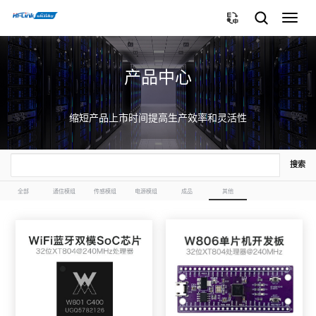
切
换
导
航
产品中心
缩短产品上市时间提高生产效率和灵活性
搜索
全部
通信模组
传感模组
电源模组
成品
其他