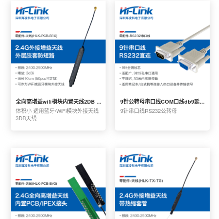
全向高增益wifi模块内置天线2DB 标准IPEX接头 外层胶面防短路
9针公转母串口线COM口线db9延长 RS232串口线直连交叉 适配范围广
体积小 适用蓝牙/WiFi模块外接天线 
9针串口线RS232公转母
3DB天线