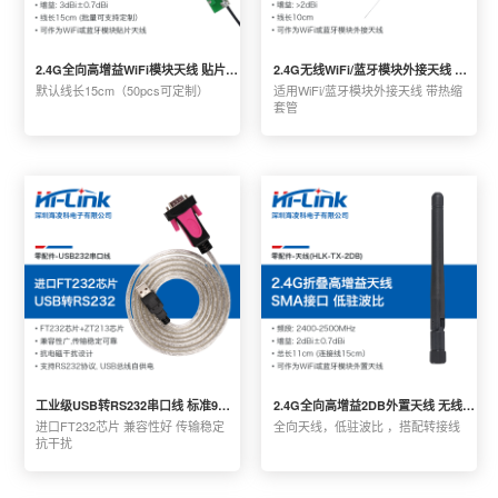
2.4G全向高增益WiFi模块天线 贴片内置PCB柔性天线 标准IPEX接头
2.4G无线WiFi/蓝牙模块外接天线 铜管柔性高增益2DB 标准IPEX接口
默认线长15cm（50pcs可定制）
适用WiFi/蓝牙模块外接天线 带热缩
套管
工业级USB转RS232串口线 标准9针转换器COM通讯线 开发板直连电脑
2.4G全向高增益2DB外置天线 无线WiFi模块天线 赠IPEX转SMA连接线
进口FT232芯片 兼容性好 传输稳定 
全向天线，低驻波比 ，搭配转接线
抗干扰