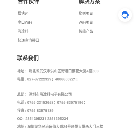
合作伙伴
解决方案
模块邦
物联项目
串口WiFi
WiFi项目
海凌科
智能产品
快递查询接口
联系我们
地址： 湖北省武汉市洪山区街道口樱花大厦A座503
电话 : 027-87222329；4008850221；
总部： 深圳市海凌科电子有限公司
电话 : 0755-23152658；0755-83575196；
传真 : 0755-83575189
QQ : 2851395231 2851395234
地址 : 深圳龙华民治留仙大道24号彩悦大厦西大门三楼