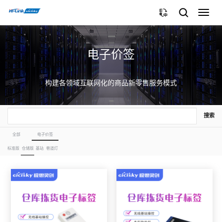
切
换
导
航
电子价签
构建各领域互联网化的商品新零售服务模式
搜索
全部
电子价签
标准版
仓储版
基站
巷道灯